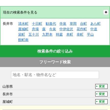
現在の検索条件を見る
長井市
清水町
十日町
勧進代
寺泉
草岡
台町
あら町
屋城町
舟場
森
今泉
中伊佐沢
花作町
中道
栄町
五十川
九野本
時庭
本町
幸町
平山
館町南
検索条件の絞り込み
フリーワード検索
山形県
変更
長井市
変更
屋城町
変更