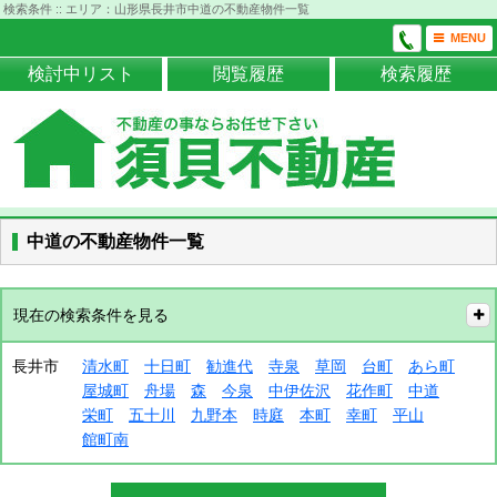
検索条件 :: エリア：山形県長井市中道の不動産物件一覧
MENU
検討中リスト
閲覧履歴
検索履歴
中道の不動産物件一覧
現在の検索条件を見る
長井市
清水町
十日町
勧進代
寺泉
草岡
台町
あら町
屋城町
舟場
森
今泉
中伊佐沢
花作町
中道
栄町
五十川
九野本
時庭
本町
幸町
平山
館町南