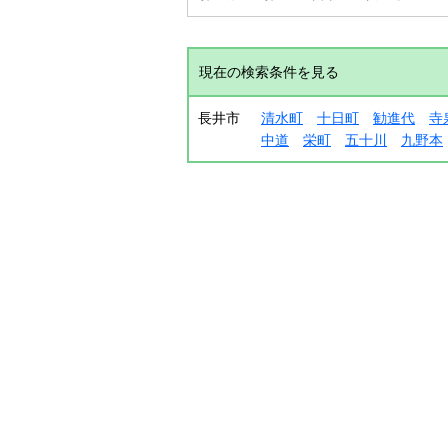
現在の検索条件を見る
長井市
清水町
十日町
勧進代
寺
中道
栄町
五十川
九野本