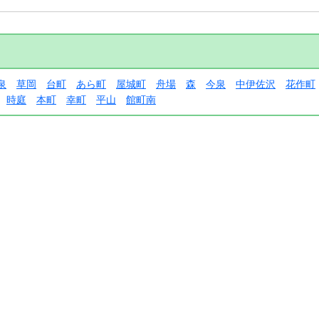
泉
草岡
台町
あら町
屋城町
舟場
森
今泉
中伊佐沢
花作町
時庭
本町
幸町
平山
館町南