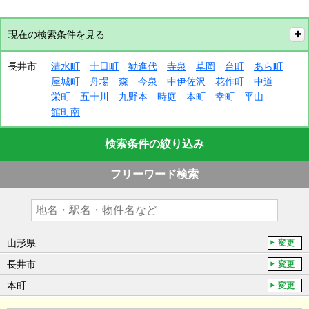
現在の検索条件を見る
長井市
清水町
十日町
勧進代
寺泉
草岡
台町
あら町
屋城町
舟場
森
今泉
中伊佐沢
花作町
中道
栄町
五十川
九野本
時庭
本町
幸町
平山
館町南
検索条件の絞り込み
フリーワード検索
山形県
変更
長井市
変更
本町
変更