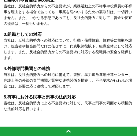
裏取引や資金提供の禁止
当社は、反社会的勢力からの不当要求が、業務活動上の不祥事や役職員の不祥
事を理由とする場合であっても、事案を隠ぺいするための裏取引は、一切行い
ません。また、いかなる形態であっても、反社会的勢力に対して、資金や便宜
の提供は、一切行いません。
組織としての対応
当社は、反社会的勢力への対応について、行動・倫理規範、規程等に根拠を設
け、担当者や担当部門だけに任せずに、代表取締役以下、組織全体として対応
します。また、反社会的勢力からの不当要求に対応する役職員の安全を確保し
ます。
外部専門機関との連携
当社は、反社会的勢力への対応に備えて、警察、暴力追放運動推進センター、
弁護士等の外部の専門機関と緊密な連携関係を構築し、不当要求が行われた場
合には、必要に応じ連携して対応します。
有事における民事と刑事の法的対応
当社は、反社会的勢力による不当要求に対して、民事と刑事の両面から積極的
な法的対応を行います。