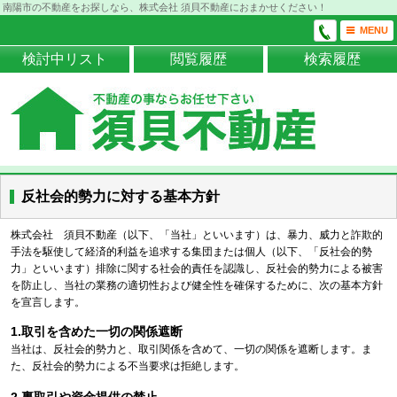
南陽市の不動産をお探しなら、株式会社 須貝不動産におまかせください！
MENU
検討中リスト
閲覧履歴
検索履歴
反社会的勢力に対する基本方針
株式会社 須貝不動産（以下、「当社」といいます）は、暴力、威力と詐欺的
手法を駆使して経済的利益を追求する集団または個人（以下、「反社会的勢
力」といいます）排除に関する社会的責任を認識し、反社会的勢力による被害
を防止し、当社の業務の適切性および健全性を確保するために、次の基本方針
を宣言します。
取引を含めた一切の関係遮断
当社は、反社会的勢力と、取引関係を含めて、一切の関係を遮断します。ま
た、反社会的勢力による不当要求は拒絶します。