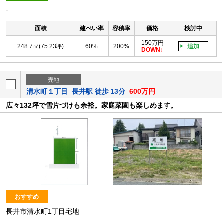
-
面積
建ぺい率
容積率
価格
検討中
150万円
248.7㎡(75.23坪)
60%
200%
追加
DOWN
売地
清水町１丁目
長井駅 徒歩 13分
600万円
広々132坪で雪片づけも余裕。家庭菜園も楽しめます。
おすすめ
長井市清水町1丁目宅地