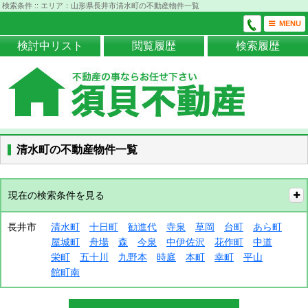
検索条件 :: エリア：山形県長井市清水町の不動産物件一覧
MENU
検討中リスト
閲覧履歴
検索履歴
清水町の不動産物件一覧
現在の検索条件を見る
長井市
清水町
十日町
勧進代
寺泉
草岡
台町
あら町
屋城町
舟場
森
今泉
中伊佐沢
花作町
中道
栄町
五十川
九野本
時庭
本町
幸町
平山
館町南