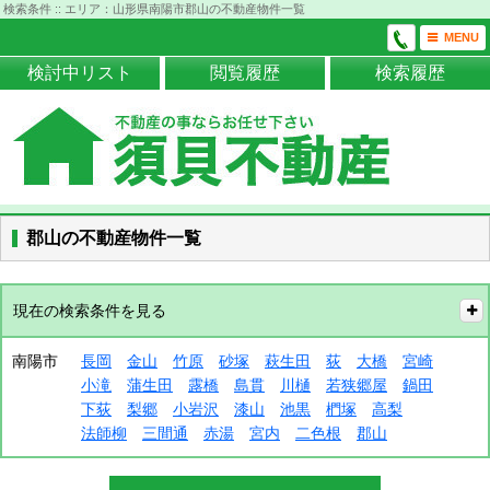
検索条件 :: エリア：山形県南陽市郡山の不動産物件一覧
MENU
検討中リスト
閲覧履歴
検索履歴
郡山の不動産物件一覧
現在の検索条件を見る
南陽市
長岡
金山
竹原
砂塚
萩生田
荻
大橋
宮崎
小滝
蒲生田
露橋
島貫
川樋
若狭郷屋
鍋田
下荻
梨郷
小岩沢
漆山
池黒
椚塚
高梨
法師柳
三間通
赤湯
宮内
二色根
郡山