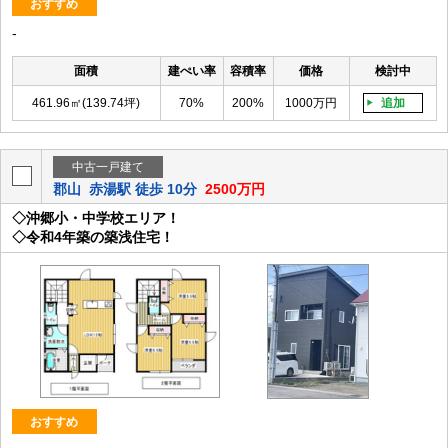
おすすめ
-
面積
建ぺい率
容積率
価格
検討中
461.96㎡(139.74坪)
70%
200%
1000万円
追加
中古一戸建て
郡山
赤湯駅 徒歩 10分
2500万円
◇沖郷小・中学校エリア！
◇令和4年築の築浅住宅！
おすすめ