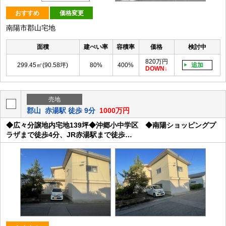
おすすめ
価格変更
南陽市郡山宅地
面積
建ぺい率
容積率
価格
検討中
820万円
299.45㎡(90.58坪)
80%
400%
追加
DOWN
売地
郡山
赤湯駅 徒歩 9分
1000万円
◆広々分譲地内宅地139坪◆沖郷小中学区 ◆南陽ショッピングプ
ラザまで徒歩4分、JR赤湯駅まで徒歩…