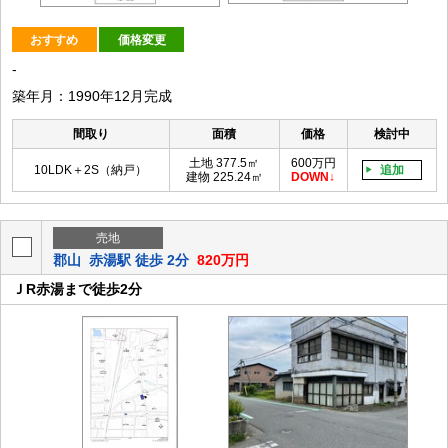
おすすめ
価格変更
-
築年月：1990年12月完成
間取り
面積
価格
検討中
土地 377.5㎡
600万円
10LDK＋2S（納戸）
追加
建物 225.24㎡
DOWN
売地
郡山
赤湯駅 徒歩 2分
820万円
ＪR赤湯まで徒歩2分