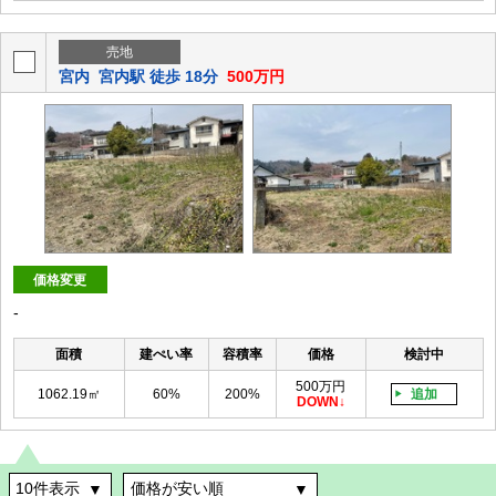
売地
宮内
宮内駅 徒歩 18分
500万円
価格変更
-
面積
建ぺい率
容積率
価格
検討中
500万円
1062.19㎡
60%
200%
追加
DOWN