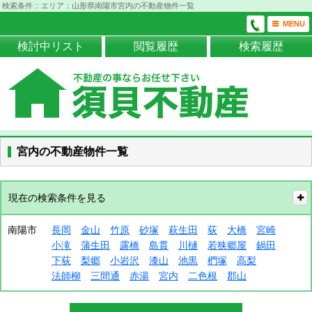
検索条件 :: エリア：山形県南陽市宮内の不動産物件一覧
MENU
検討中リスト
閲覧履歴
検索履歴
宮内の不動産物件一覧
現在の検索条件を見る
南陽市
長岡
金山
竹原
砂塚
萩生田
荻
大橋
宮崎
小滝
蒲生田
露橋
島貫
川樋
若狭郷屋
鍋田
下荻
梨郷
小岩沢
漆山
池黒
椚塚
高梨
法師柳
三間通
赤湯
宮内
二色根
郡山