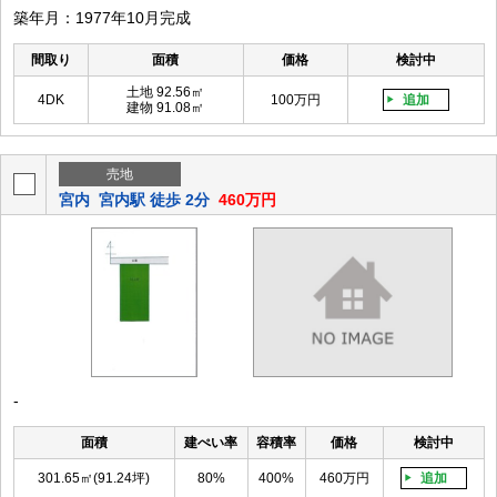
築年月：1977年10月完成
間取り
面積
価格
検討中
土地 92.56㎡
4DK
100万円
追加
建物 91.08㎡
売地
宮内
宮内駅 徒歩 2分
460万円
-
面積
建ぺい率
容積率
価格
検討中
301.65㎡(91.24坪)
80%
400%
460万円
追加