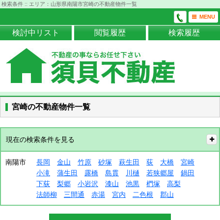
検索条件 :: エリア：山形県南陽市宮崎の不動産物件一覧
MENU
検討中リスト
閲覧履歴
検索履歴
宮崎の不動産物件一覧
現在の検索条件を見る
南陽市
長岡
金山
竹原
砂塚
萩生田
荻
大橋
宮崎
小滝
蒲生田
露橋
島貫
川樋
若狭郷屋
鍋田
下荻
梨郷
小岩沢
漆山
池黒
椚塚
高梨
法師柳
三間通
赤湯
宮内
二色根
郡山