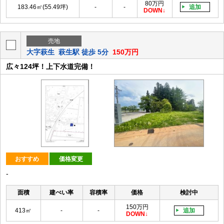
80万円
183.46㎡(55.49坪)
-
-
追加
DOWN
売地
大字萩生
萩生駅 徒歩 5分
150万円
広々124坪！上下水道完備！
おすすめ
価格変更
-
面積
建ぺい率
容積率
価格
検討中
150万円
413㎡
-
-
追加
DOWN