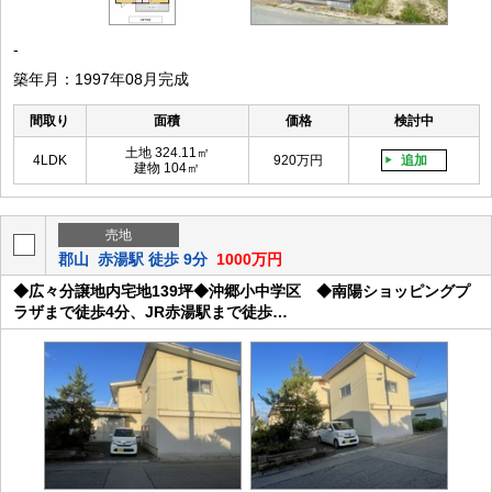
-
築年月：1997年08月完成
間取り
面積
価格
検討中
土地 324.11㎡
4LDK
920万円
追加
建物 104㎡
売地
郡山
赤湯駅 徒歩 9分
1000万円
◆広々分譲地内宅地139坪◆沖郷小中学区 ◆南陽ショッピングプ
ラザまで徒歩4分、JR赤湯駅まで徒歩…