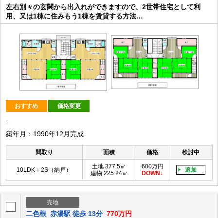
左右別々の玄関から出入れができますので、2世帯住宅として利
用、又は1棟に住みもう1棟を賃貸する方法…
おすすめ
価格変更
-
築年月：1990年12月完成
間取り
面積
価格
検討中
土地 377.5㎡
600万円
10LDK＋2S（納戸）
追加
建物 225.24㎡
DOWN
売地
二色根
赤湯駅 徒歩 13分
770万円