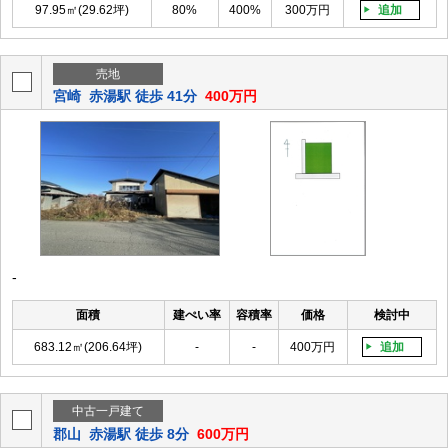
97.95㎡(29.62坪)
80%
400%
300万円
追加
売地
宮崎
赤湯駅 徒歩 41分
400万円
-
面積
建ぺい率
容積率
価格
検討中
683.12㎡(206.64坪)
-
-
400万円
追加
中古一戸建て
郡山
赤湯駅 徒歩 8分
600万円