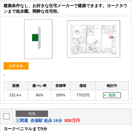
建築条件なし、お好きな住宅メーカーで建築できます。ヨークタウ
ンまで徒歩圏。閑静な住宅街。
おすすめ
-
面積
建ぺい率
容積率
価格
検討中
231.4㎡
60%
200%
770万円
追加
売地
三間通
赤湯駅 徒歩 16分
800万円
ヨークベニマルまで3分