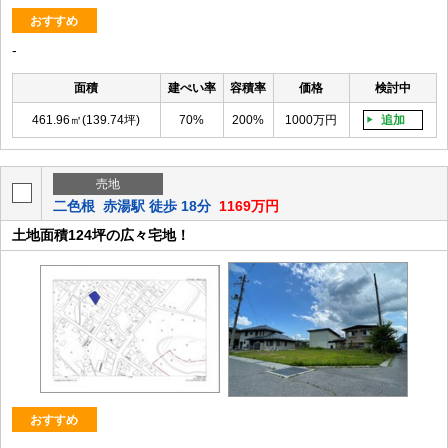
おすすめ
-
面積
建ぺい率
容積率
価格
検討中
461.96㎡(139.74坪)
70%
200%
1000万円
追加
売地
二色根
赤湯駅 徒歩 18分
1169万円
土地面積124坪の広々宅地！
おすすめ