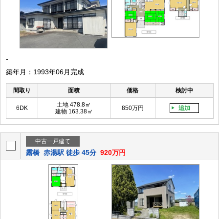
-
築年月：1993年06月完成
間取り
面積
価格
検討中
土地 478.8㎡
6DK
850万円
追加
建物 163.38㎡
中古一戸建て
露橋
赤湯駅 徒歩 45分
920万円