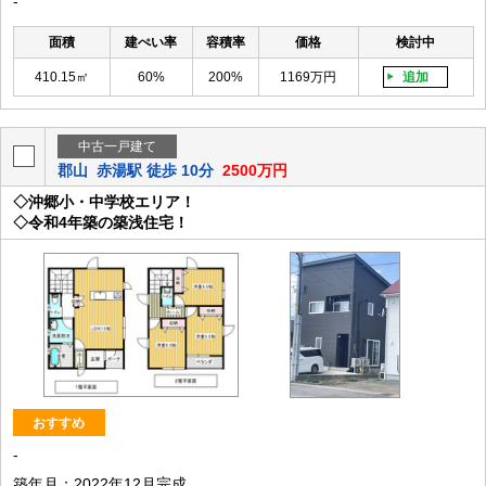
-
面積
建ぺい率
容積率
価格
検討中
410.15㎡
60%
200%
1169万円
追加
中古一戸建て
郡山
赤湯駅 徒歩 10分
2500万円
◇沖郷小・中学校エリア！
◇令和4年築の築浅住宅！
おすすめ
-
築年月：2022年12月完成