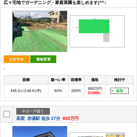
広々宅地でガーデニング・家庭菜園も楽しめます(^^♪
おすすめ
価格変更
-
面積
建ぺい率
容積率
価格
検討中
800万円
446.3㎡(148.61坪)
60%
200%
追加
DOWN
中古一戸建て
高梨
赤湯駅 徒歩 27分
850万円